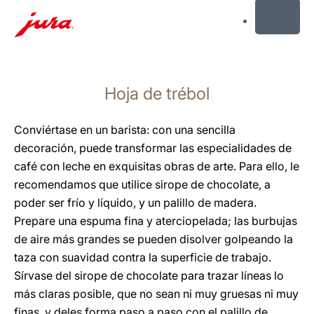
MENU
Saltar
a
Hoja de trébol
el
contenido
Saltar
Conviértase en un barista: con una sencilla
a
decoración, puede transformar las especialidades de
la
café con leche en exquisitas obras de arte. Para ello, le
búsqueda
recomendamos que utilice sirope de chocolate, a
poder ser frío y líquido, y un palillo de madera.
Prepare una espuma fina y aterciopelada; las burbujas
de aire más grandes se pueden disolver golpeando la
taza con suavidad contra la superficie de trabajo.
Sírvase del sirope de chocolate para trazar líneas lo
más claras posible, que no sean ni muy gruesas ni muy
finas, y deles forma paso a paso con el palillo de