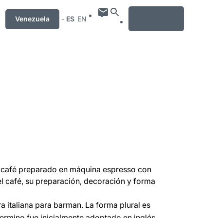
MENU
Venezuela
-
ES
EN
el café preparado en máquina espresso con
l café, su preparación, decoración y forma
bra italiana para barman. La forma plural es
l termino fue inicialmente adoptado en inglés,